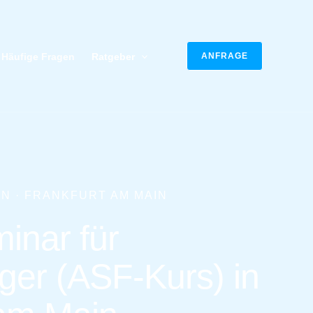
Häufige Fragen
Ratgeber
ANFRAGE
N · FRANKFURT AM MAIN
inar für
ger (ASF-Kurs) in