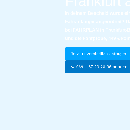
Frankfurt
In deinem Bescheid wurde ei
Fahranfänger angeordnet? Dan
bei FAHRPLAN in Frankfurt-B
und die Fahrprobe, 449 € kom
Jetzt unverbindlich anfragen
📞 069 – 87 20 28 96 anrufen