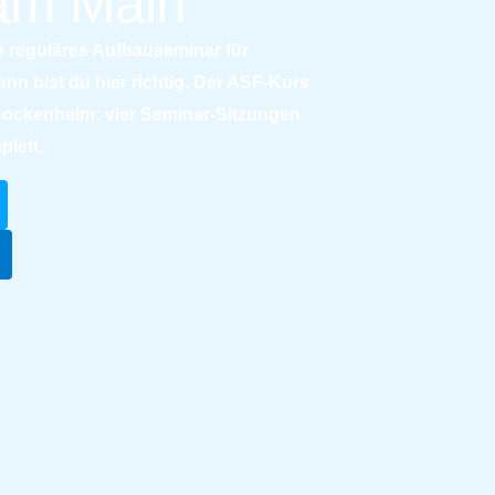
 am Main
n reguläres Aufbauseminar für
n bist du hier richtig. Der ASF-Kurs
ockenheim: vier Seminar-Sitzungen
plett.