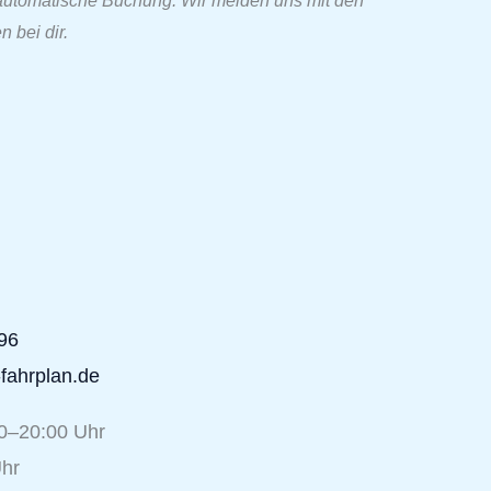
 automatische Buchung. Wir melden uns mit den
 bei dir.
96
fahrplan.de
00–20:00 Uhr
Uhr